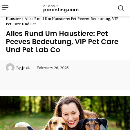
all about
parenting.com
Haustier
Alles Rund Um Haustiere: Pet Peeves Bedeutung, VIP
Pet Care Und Pet...
Alles Rund Um Haustiere: Pet
Peeves Bedeutung, VIP Pet Care
Und Pet Lab Co
February 26, 2025
By
Jeck
Facebook
Twitter
Pinterest
W