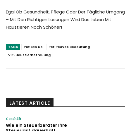
Egal Ob Gesundheit, Pflege Oder Der Tägliche Umgang
– Mit Den Richtigen Lösungen Wird Das Leben Mit
Haustieren Noch Schöner!
TAGS
Pet Lab Co
Pet Peeves Bedeutung
VIP-Haustierbetreuung
Facebook
Twitter
Pinterest
W
LATEST ARTICLE
Geschäft
Wie ein Steuerberater Ihre
Steuerlast dauerhaft